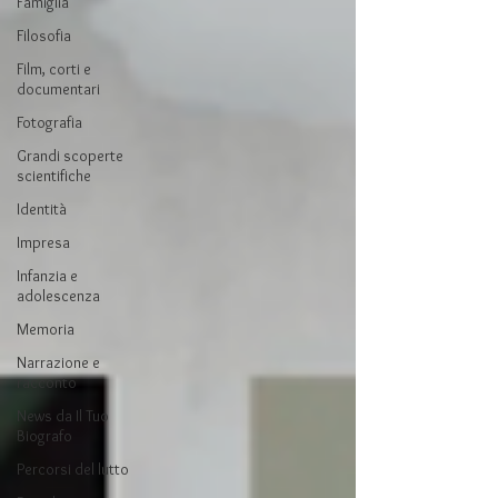
Famiglia
Filosofia
Film, corti e
documentari
Fotografia
Grandi scoperte
scientifiche
Identità
Impresa
Infanzia e
adolescenza
Memoria
Narrazione e
racconto
News da Il Tuo
Biografo
Percorsi del lutto