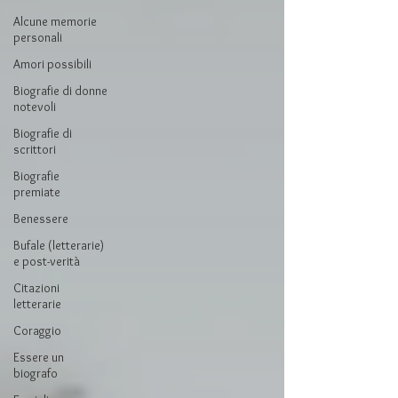
Alcune memorie
personali
Amori possibili
Biografie di donne
notevoli
Biografie di
scrittori
Biografie
premiate
Benessere
Bufale (letterarie)
e post-verità
Citazioni
letterarie
Coraggio
Essere un
biografo