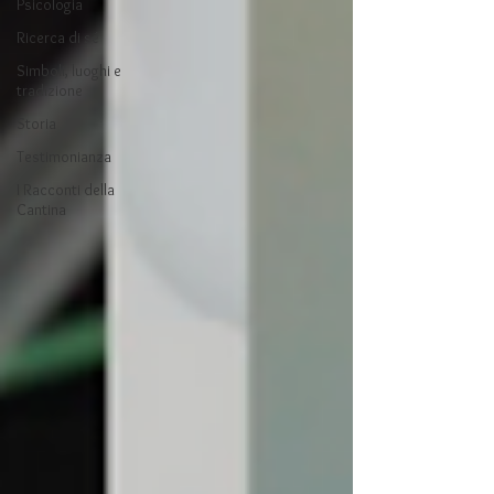
Psicologia
Ricerca di sé
Simboli, luoghi e
tradizione
Storia
Testimonianza
I Racconti della
Cantina