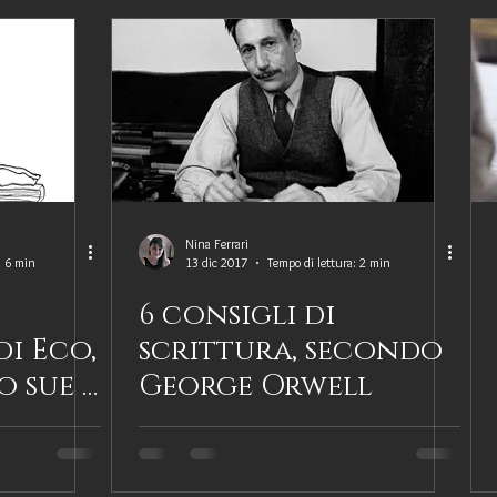
Nina Ferrari
: 6 min
13 dic 2017
Tempo di lettura: 2 min
6 consigli di
di Eco,
scrittura, secondo
 sue e
George Orwell
redeva