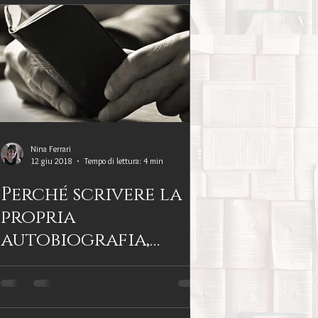
Nina Ferrari
12 giu 2018
Tempo di lettura: 4 min
Perché scrivere la
propria
autobiografia,
anche se non sarà
un best-seller