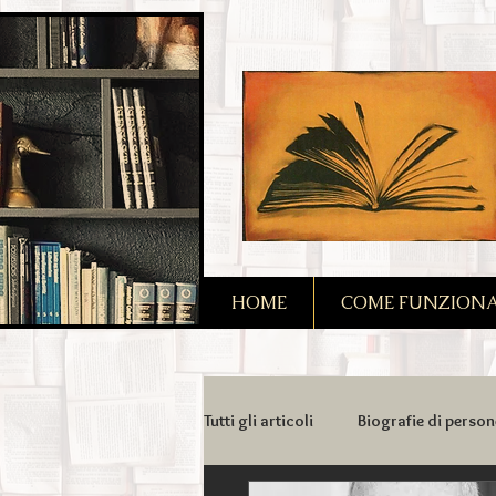
2090128167685128
HOME
COME FUNZIONA I
Tutti gli articoli
Biografie di person