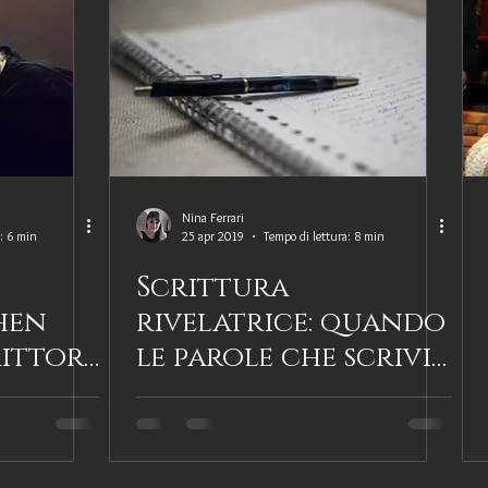
Nina Ferrari
a: 6 min
25 apr 2019
Tempo di lettura: 8 min
Scrittura
hen
rivelatrice: quando
rittore
le parole che scrivi
ire
inconsciamente
dicono chi sei