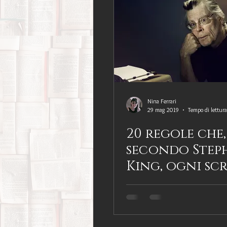
Nina Ferrari
29 mag 2019
Tempo di lettur
20 regole che,
secondo Step
King, ogni sc
dovrebbe segu