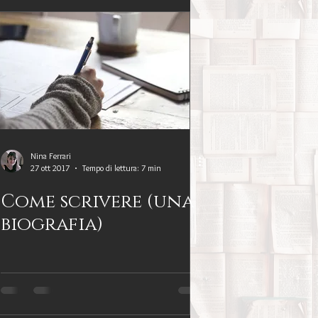
Nina Ferrari
27 ott 2017
Tempo di lettura: 7 min
Come scrivere (una
biografia)