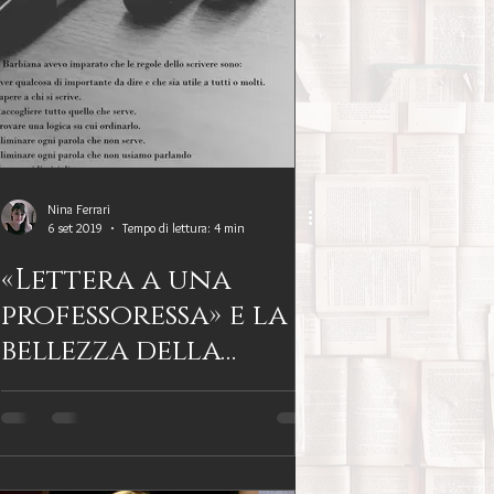
Benessere
amiglia
Filosofia
sa
Nina Ferrari
6 set 2019
Tempo di lettura: 4 min
«Lettera a una
Percorsi del lutto
professoressa» e la
bellezza della
scuola a Barbiana