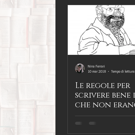
Nina Ferrari
10 mar 2018
Tempo di lettura
Le regole per
scrivere bene 
che non erano
neanche ci c
troppo