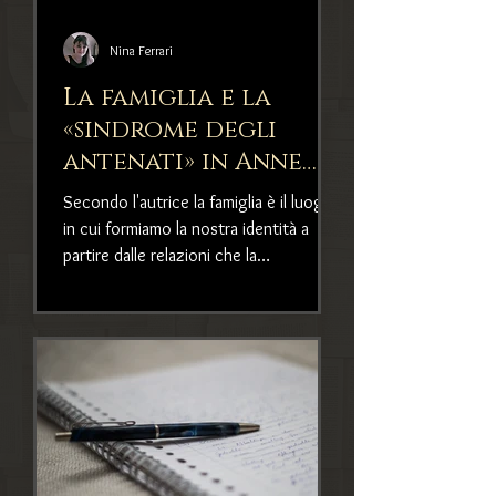
Nina Ferrari
La famiglia e la
«sindrome degli
antenati» in Anne
Ancelin
Secondo l'autrice la famiglia è il luogo
Schützenberger
in cui formiamo la nostra identità a
partire dalle relazioni che la
compongono e che ci consegn