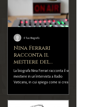
Il Tuo Biografo
Nina Ferrari
racconta il
mestiere del
biografo in
La biografa Nina Ferrari racconta il suo
un'intervista a
mestiere in un'intervista a Radio
Radio Vaticana
Vaticana, in cui spiega come si crea il
rapporto profondo con