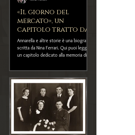
«Il giorno del
mercato», un
capitolo tratto da
una biografia
Annarella e altre storie è una biografia
scritta da Nina
scritta da Nina Ferrari. Qui puoi leggere
Ferrari
un capitolo dedicato alla memoria di
una giornata felice