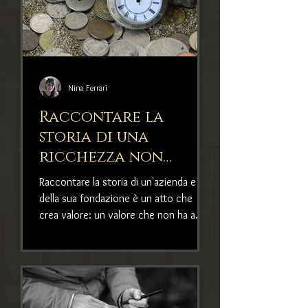
Nina Ferrari
Raccontare la
storia di una
ricchezza non
riguarda solo i
Raccontare la storia di un'azienda e
soldi
della sua fondazione è un atto che
crea valore: un valore che non ha a
che fare coi soldi, ma con l