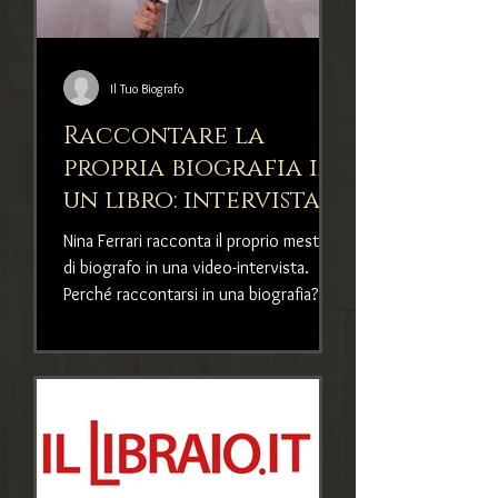
Il Tuo Biografo
Raccontare la
propria biografia in
un libro: intervista
col biografo Nina
Nina Ferrari racconta il proprio mestiere
Ferrari
di biografo in una video-intervista.
Perché raccontarsi in una biografia? E
che aspetto hanno i li