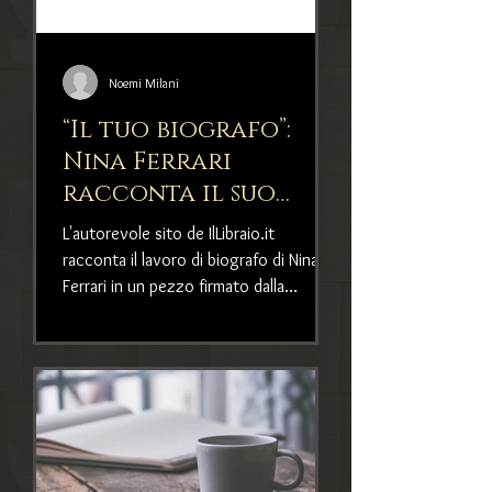
Noemi Milani
“Il tuo biografo”:
Nina Ferrari
racconta il suo
lavoro di scrittura
L'autorevole sito de IlLibraio.it
delle vite degli
racconta il lavoro di biografo di Nina
altri
Ferrari in un pezzo firmato dalla
bravissima Noemi Milani: l&#3