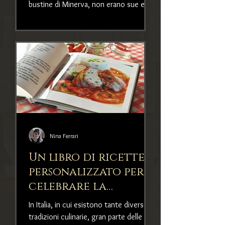
bustine di Minerva, non erano sue e
neppure ci credeva troppo. Sco
Nina Ferrari
Un libro di ricette
personalizzato per
celebrare la
tradizione familiare
In Italia, in cui esistono tante diverse
tradizioni culinarie, gran parte delle