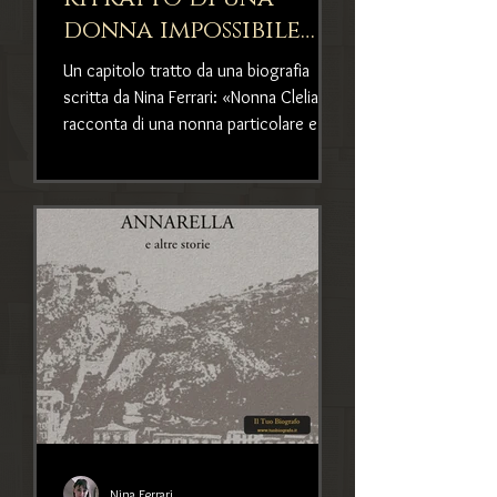
donna impossibile
(da una biografia di
Un capitolo tratto da una biografia
Nina Ferrari)
scritta da Nina Ferrari: «Nonna Clelia»
racconta di una nonna particolare e
impossibile.
Nina Ferrari