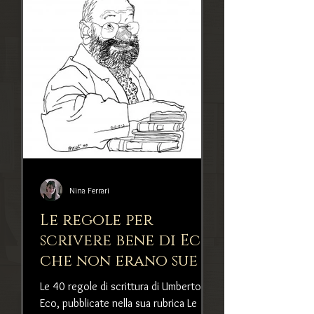
Nina Ferrari
Le regole per
scrivere bene di Eco,
che non erano sue e
neanche ci credeva
Le 40 regole di scrittura di Umberto
troppo
Eco, pubblicate nella sua rubrica Le