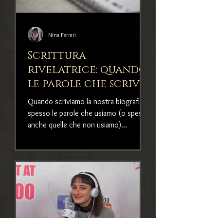
Nina Ferrari
Scrittura
rivelatrice: quando
le parole che scrivi
inconsciamente
Quando scriviamo la nostra biografia,
dicono chi sei
spesso le parole che usiamo (o spesso
anche quelle che non usiamo)
rimandano a significati su cui vale