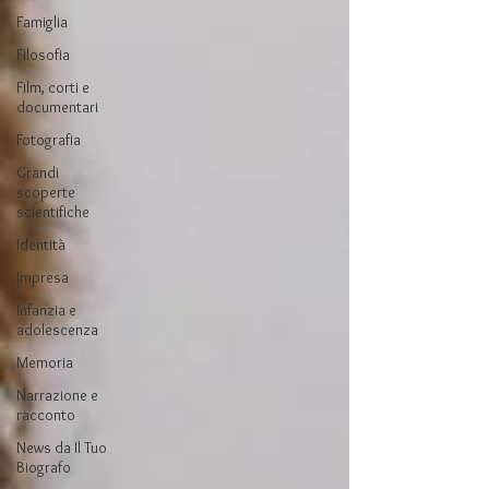
Famiglia
Filosofia
Film, corti e
documentari
Fotografia
Grandi
scoperte
scientifiche
Identità
Impresa
Infanzia e
adolescenza
Memoria
Narrazione e
racconto
News da Il Tuo
Biografo