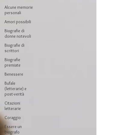
Alcune memorie
personali
Amori possibili
Biografie di
donne notevoli
Biografie di
scrittori
Biografie
premiate
Benessere
Bufale
(letterarie) e
post-verità
Citazioni
letterarie
Coraggio
Essere un
biografo