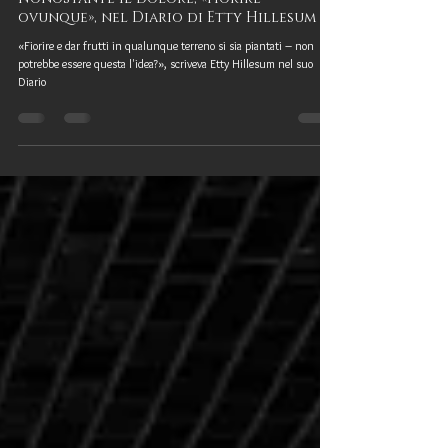
Nina Ferrari
20 mag 2020
Nonostante il dolore, «fiorire
ovunque», nel Diario di Etty Hillesum
«Fiorire e dar frutti in qualunque terreno si sia piantati – non
potrebbe essere questa l'idea?», scriveva Etty Hillesum nel suo
Diario