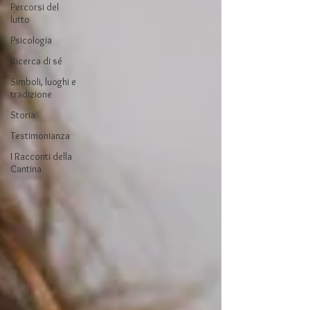
Percorsi del
lutto
Psicologia
Ricerca di sé
Simboli, luoghi e
tradizione
Storia
Testimonianza
I Racconti della
Cantina